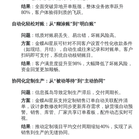
结果
：全面突破异地开单瓶颈，整体业务效率跃升
80%，客户体验得到质的飞跃。
自动化轻松对账：从“糊涂账”到“明白账”
问题
：纸质对账易丢失、易出错，坏账风险高。
方案
：金蝶AI星辰可针对不同客户设置个性化收款条件
（如现结、月结），自动生成往来记录和对账单。客户
扫码即可支付，系统自动核销账目。
结果
：客户满意度提升至98%，大幅降低了坏账风险，
资金回笼更加顺畅。
协同化定制生产：从“被动等待”到“主动协同”
问题
：信息孤岛导致定制生产滞后，交付周期长。
方案
：金蝶AI星辰支持定制销售订单自动关联配件清
单，设计参数修改时同步更新库存需求，缺货项自动预
警。销售、库管、厂家共享订单看板，配件动态实时可
视。
结果
：推动定制项目平均交付周期缩短40%，实现了从
销售到生产的无缝协同。