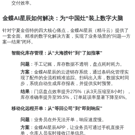
交付效率。
金蝶AI星辰如何解决：为“中国灶”装上数字大脑
针对宁夏金佰特的四大核心痛点，金蝶AI星辰（精斗云）提供了
一套全面、精准的数字化解决方案，实现了业务场景的“问题—方
案—结果”闭环。
智能化库存管理：从“大海捞针”到“了如指掌”
问题
：手工记账，库存数据不透明，盘点耗时耗力。
方案
：金蝶AI星辰的云进销存系统，通过条码化管理实
现了配件的全流程精准追踪。扫码出入库，数据实时同
步，系统自动生成库存报表，并提供实时预警。
结果
：门店盘点效率提升275%（从3天压缩至8小时），
库存准确率提升至99.5%，订单延误率显著下降至6%。
移动化远程开单：从“等回公司”到“即刻响应”
问题
：业务员在外无法开单，响应速度慢。
方案
：金蝶AI星辰APP，让业务员可通过手机直接开
单，仓库人员实时接收订单信息。