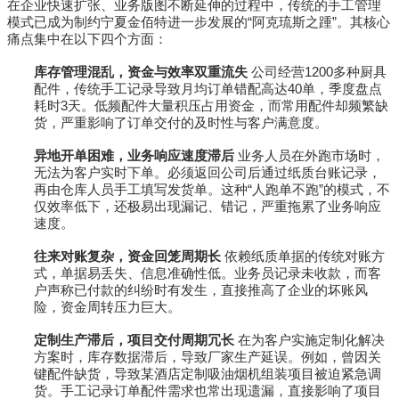
在企业快速扩张、业务版图不断延伸的过程中，传统的手工管理
模式已成为制约宁夏金佰特进一步发展的“阿克琉斯之踵”。其核心
痛点集中在以下四个方面：
库存管理混乱，资金与效率双重流失
公司经营1200多种厨具
配件，传统手工记录导致月均订单错配高达40单，季度盘点
耗时3天。低频配件大量积压占用资金，而常用配件却频繁缺
货，严重影响了订单交付的及时性与客户满意度。
异地开单困难，业务响应速度滞后
业务人员在外跑市场时，
无法为客户实时下单。必须返回公司后通过纸质台账记录，
再由仓库人员手工填写发货单。这种“人跑单不跑”的模式，不
仅效率低下，还极易出现漏记、错记，严重拖累了业务响应
速度。
往来对账复杂，资金回笼周期长
依赖纸质单据的传统对账方
式，单据易丢失、信息准确性低。业务员记录未收款，而客
户声称已付款的纠纷时有发生，直接推高了企业的坏账风
险，资金周转压力巨大。
定制生产滞后，项目交付周期冗长
在为客户实施定制化解决
方案时，库存数据滞后，导致厂家生产延误。例如，曾因关
键配件缺货，导致某酒店定制吸油烟机组装项目被迫紧急调
货。手工记录订单配件需求也常出现遗漏，直接影响了项目