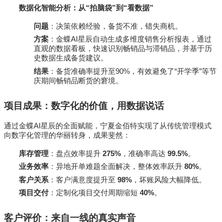
数据化智能分析：从“拍脑袋”到“看数据”
问题
：决策依赖经验，备货不准，错失商机。
方案
：金蝶AI星辰自动生成多维度销售分析报表，通过
直观的数据看板，快速识别畅销品与滞销品，并基于历
史数据生成备货建议。
结果
：备货准确率提升至90%，有效避免了“开学季”等节
庆期间畅销品断货的窘境。
项目成果：数字化的价值，用数据说话
通过金蝶AI星辰的全面赋能，宁夏金佰特实现了从传统管理模式
向数字化管理的华丽转身，成果斐然：
库存管理
：盘点效率提升
275%
，准确率高达
99.5%
。
业务效率
：异地开单难题全面解决，整体效率跃升
80%
。
客户关系
：客户满意度提升至
98%
，坏账风险大幅降低。
项目交付
：定制化项目交付周期缩短
40%
。
客户评价：来自一线的真实声音