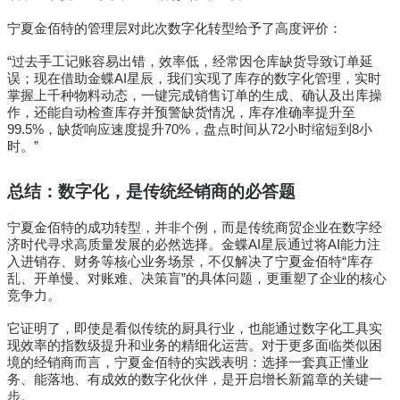
宁夏金佰特的管理层对此次数字化转型给予了高度评价：
“过去手工记账容易出错，效率低，经常因仓库缺货导致订单延
误；现在借助金蝶AI星辰，我们实现了库存的数字化管理，实时
掌握上千种物料动态，一键完成销售订单的生成、确认及出库操
作，还能自动检查库存并预警缺货情况，库存准确率提升至
99.5%，缺货响应速度提升70%，盘点时间从72小时缩短到8小
时。”
总结：数字化，是传统经销商的必答题
宁夏金佰特的成功转型，并非个例，而是传统商贸企业在数字经
济时代寻求高质量发展的必然选择。金蝶AI星辰通过将AI能力注
入进销存、财务等核心业务场景，不仅解决了宁夏金佰特“库存
乱、开单慢、对账难、决策盲”的具体问题，更重塑了企业的核心
竞争力。
它证明了，即使是看似传统的厨具行业，也能通过数字化工具实
现效率的指数级提升和业务的精细化运营。对于更多面临类似困
境的经销商而言，宁夏金佰特的实践表明：选择一套真正懂业
务、能落地、有成效的数字化伙伴，是开启增长新篇章的关键一
步。