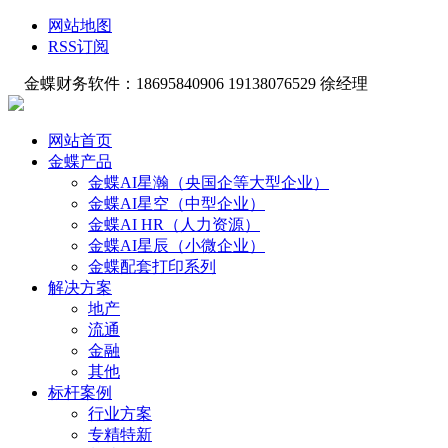
网站地图
RSS订阅
金蝶财务软件：18695840906 19138076529 徐经理
网站首页
金蝶产品
金蝶AI星瀚（央国企等大型企业）
金蝶AI星空（中型企业）
金蝶AI HR（人力资源）
金蝶AI星辰（小微企业）
金蝶配套打印系列
解决方案
地产
流通
金融
其他
标杆案例
行业方案
专精特新