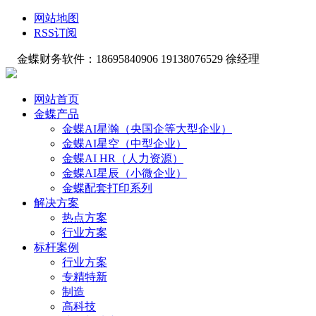
网站地图
RSS订阅
金蝶财务软件：18695840906 19138076529 徐经理
网站首页
金蝶产品
金蝶AI星瀚（央国企等大型企业）
金蝶AI星空（中型企业）
金蝶AI HR（人力资源）
金蝶AI星辰（小微企业）
金蝶配套打印系列
解决方案
热点方案
行业方案
标杆案例
行业方案
专精特新
制造
高科技